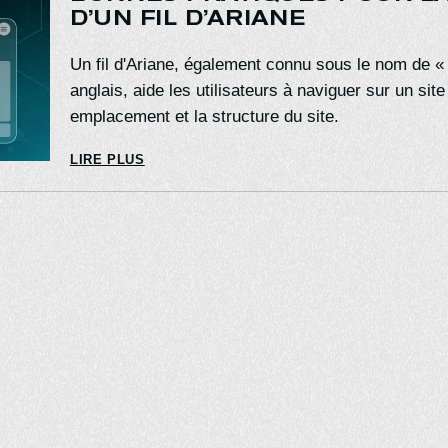
D’UN FIL D’ARIANE
Un fil d'Ariane, également connu sous le nom de 
anglais, aide les utilisateurs à naviguer sur un sit
emplacement et la structure du site.
LIRE PLUS
À PROPOS
SERVICES
Accueil
Conception de site 
L’agence Web
Hébergement Web
Notre équipe
Sécurité et entretien
Portfolio
Services aux agenc
SUPPORT