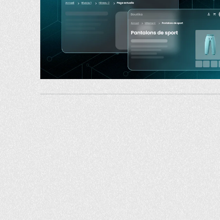
info@selectrum.com
819.777.4555