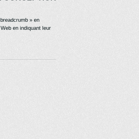
« breadcrumb » en
e Web en indiquant leur
CONTACT
Web
Contact
Devis en ligne
OUTILS
es
Mon adresse IP